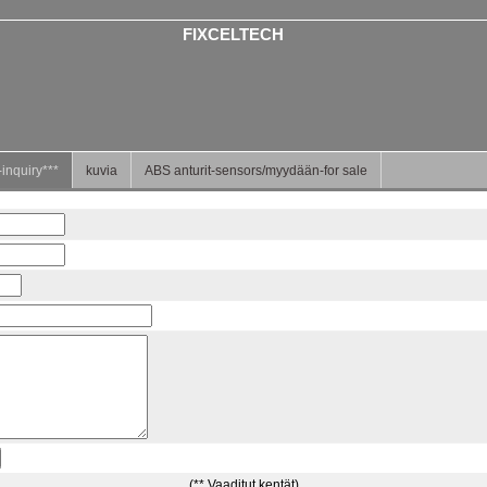
FIXCELTECH
inquiry***
kuvia
ABS anturit-sensors/myydään-for sale
(** Vaaditut kentät)